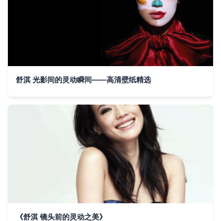
舒淇 光影间的灵动瞬间——高清壁纸精选
《舒淇 镜头前的灵动之美》