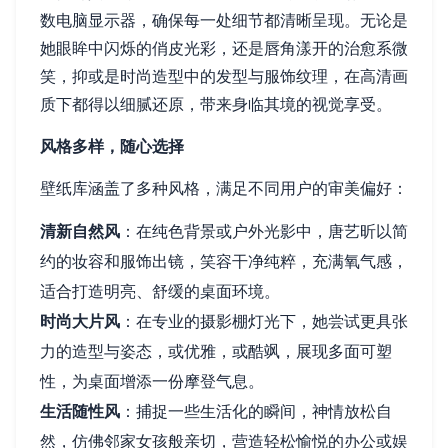
数电脑显示器，确保每一处细节都清晰呈现。无论是
她眼眸中闪烁的俏皮光彩，还是唇角漾开的治愈系微
笑，抑或是时尚造型中的发型与服饰纹理，在高清画
质下都得以细腻还原，带来身临其境的视觉享受。
风格多样，随心选择
壁纸库涵盖了多种风格，满足不同用户的审美偏好：
清新自然风
：在纯色背景或户外光影中，唐艺昕以简
约的妆容和服饰出镜，笑容干净纯粹，充满氧气感，
适合打造明亮、舒缓的桌面环境。
时尚大片风
：在专业的摄影棚灯光下，她尝试更具张
力的造型与姿态，或优雅，或酷飒，展现多面可塑
性，为桌面增添一份摩登气息。
生活随性风
：捕捉一些生活化的瞬间，神情放松自
然，仿佛邻家女孩般亲切，营造轻松愉悦的办公或娱