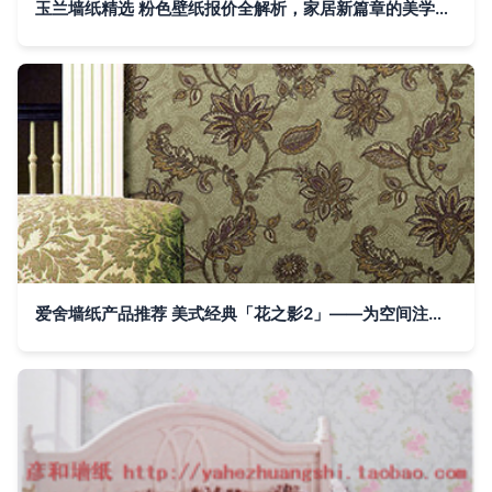
玉兰墙纸精选 粉色壁纸报价全解析，家居新篇章的美学起点
爱舍墙纸产品推荐 美式经典「花之影2」——为空间注入自然灵感