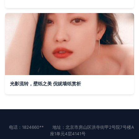
光影流转，壁纸之美 倪妮墙纸赏析
电话：1824660**
地址：北京市房山区洪寺街甲2号院7号楼A
座1单元4层4141号