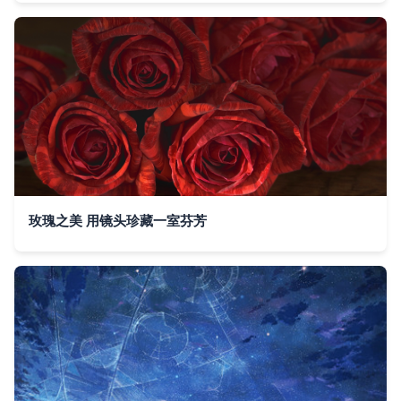
玫瑰之美 用镜头珍藏一室芬芳