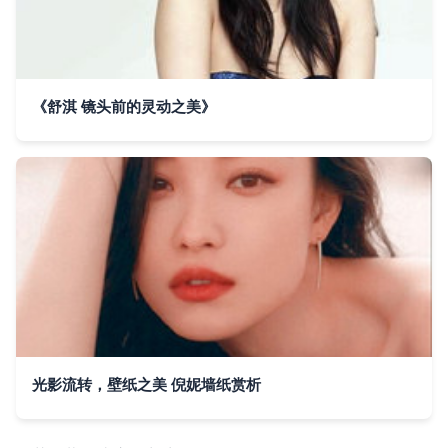
《舒淇 镜头前的灵动之美》
光影流转，壁纸之美 倪妮墙纸赏析