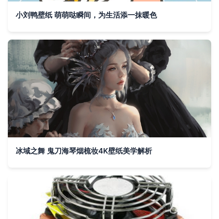
小刘鸭壁纸 萌萌哒瞬间，为生活添一抹暖色
冰域之舞 鬼刀海琴烟梳妆4K壁纸美学解析