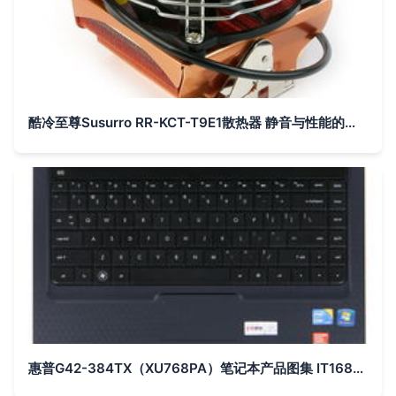
酷冷至尊Susurro RR-KCT-T9E1散热器 静音与性能的均衡之选
惠普G42-384TX（XU768PA）笔记本产品图集 IT168高清素材一览