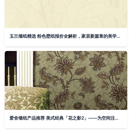
玉兰墙纸精选 粉色壁纸报价全解析，家居新篇章的美学起点
爱舍墙纸产品推荐 美式经典「花之影2」——为空间注入自然灵感