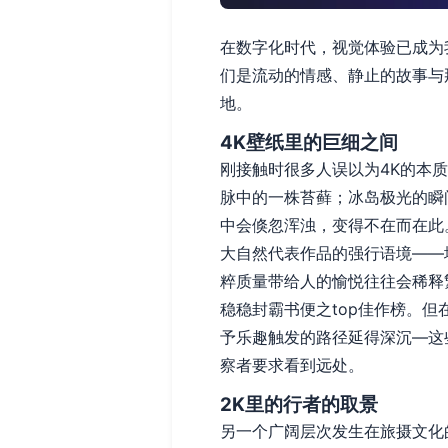
在数字化时代，视觉体验已成为
们是流动的情感、静止的故事与
地。
4K壁纸里的巨细之间
刚接触时很多人误以为4K的本
脉中的一株苔藓；冰岛极光的瞬
中会倏忽浑浊，变得不在而在此
大自然代表作品的强行语境——
粹质量带给人的愉悦往往会稀释
稳稳封霸书便之top佳作榜。
予乐趣触发的路径延得深沉—这
察者要求看到远处。
2K里的行者的取景
另一个广阔层次发生在旅摄文化