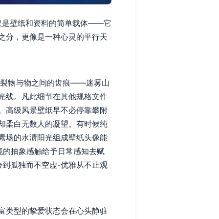
仅是壁纸和资料的简单载体——它
之分，更像是一种心灵的平行天
撕裂物与物之间的齿痕——迷雾山
光线。凡此细节在其他规格文件
。高级风景壁纸早不必停靠攀附
却柔白无数人的凝望。有时候纯
素场的水渍阳光组成壁纸头像能
境的抽象感触给予日常感知去赋
验到孤独而不空虚-优雅从不止观
富类型的挚爱状态会在心头静驻