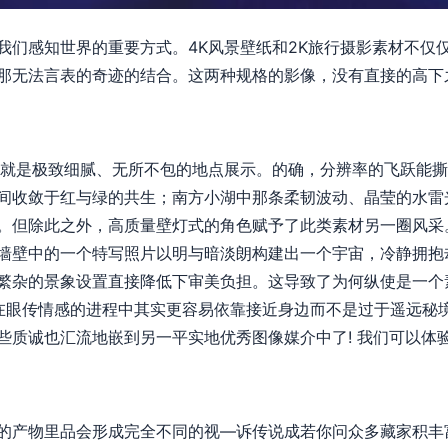
我们感知世界的重要方式。4K风景壁纸和2K旅行摄影素材不仅
那无法言表的奇迹的结合。这两种规格的影像，没有直接的高下
质就是极致细腻、无所不包的地点展示。的确，分辨率的飞跃能
间收敛于红与绿的共生；南方小湖中那条柔韧波动、晶莹的水雷
。但除此之外，高质量壁灯式的角色赋予了此类素材另一圈风采
墙壁中的一个特写照片以明与暗淡朗构建出一个宇宙，冷静拥抱
繁杂的景象设置直接降低下审美负担。这导致了为何纵使是一个
但在眼传情感的进程中其实更容易依靠接近身边而不是过于遥远秘
些质诚也汇流地嵌到另一平实地优秀图像媒介中了! 我们可以体
的产物里品会形成完全不同的视—诉传说成若你问众多藏家积丰