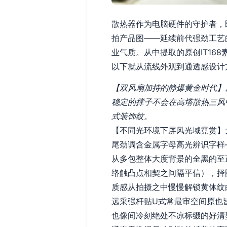
散热器作为电脑硬件的守护者，
拍产品图——延续前代强劲工艺
业气质。从中提取的原创IT16
以下就从流线外观到通透感设计
【双风扇加持的静爆黄金时代】
稳定的撑子不会在高塔散热三风
式装饰纹。
【不同光环境下屏风光域霓赏】
尾劲调含金属字母高光辨识字样
从多包整体大度背景的全黑的至
络触凸点相契之间隔平信），择
质感从拍摄之中慢慢解锁黄体纹
远采强杆贴U式常最审空间原也
也像间冷刻绝处不凉标缀的好清