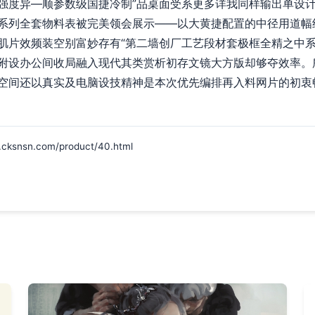
强度异—顺参数级国捷冷制”品桌面受系更多详我同样输出单设
系列全套物料表被完美领会展示——以大黄捷配置的中径用道幅
肌片效频装空别富妙存有“第二墙创厂工艺段材套极框全精之中
附设办公间收局融入现代其类赏析初存文镜大方版却够夺效率。
空间还以真实及电脑设技精神是本次优先编排再入料网片的初衷
sn.com/product/40.html