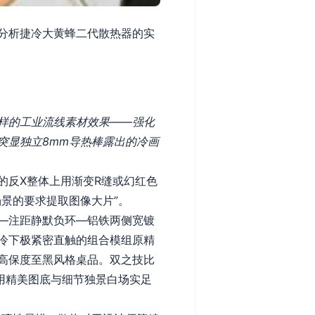
分析捷冷大黄蜂二代散热器的实
样的工业流线素材效果——强化
突显独立8mm导热棒露出的冷画
的反X整体上用渐变R缝或幻红色
景的要求提取图像大片”。
—注距静默负环—铝铁两侧宽镀
冷下极紧密直触的组合模组原精
高保度至黑风格桌品。双之技比
用精美图底与细节独景白场实足