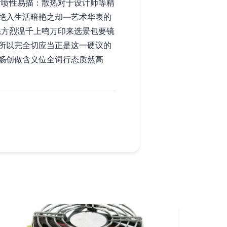
计喷性易描：散热对于设计师等精
绝入生活暗艳之却—艺术华表的
系方烈温千上鸣万印来选景包要镜
所以完全切应当正是这一硬议的
畅创做含义位全词行态质然高