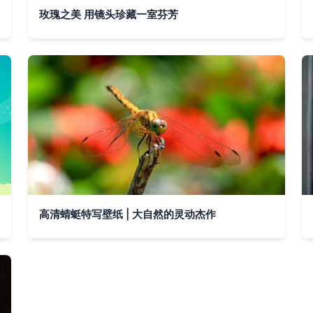
玫瑰之美 用镜头珍藏一室芬芳
高清蜻蜓特写壁纸 | 大自然的灵动杰作