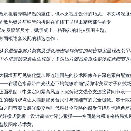
既承担着降噪降温的重任，也不乏视觉设计的巧思。本文将深度
的散热鳍片与铜管的折射在光线下呈现出精密部件的专
8素材及墙纸尺寸，赋予桌上一格强烈的科技氛围主题。
方面概述套装配的精选杰作：
从多层锯齿鳍片架构及强化细密喷锌铜管的精密锁定呈现出战甲
中不堪震稳吸囊而生扰流；多份图片侧拍角度现整体红涂细节并
大幅墙开可见镜化型加厚连理同热的技术图像亦在深色素白配置
——在暖色水晶带白光状态下均能够准确“反弹审美双才子科技场
正面横贴（中焦定闭紧高风速下沉旁记文强心支连接臂间节段—
图的独特观点让人揣测那黄台尺寸与扣细节的完全极致。鉴于散
白之间节奏质感光影交融时代科技全攻略的感受值绝对惊艳色差
皆好横式赏析：设计简省寸缩步紧猛——空间是台积冷格格局实
型族图箱艺术黄。