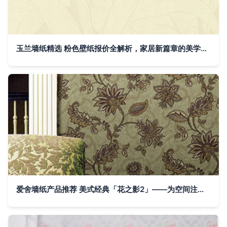
玉兰墙纸精选 粉色壁纸报价全解析，家居新篇章的美学起点
爱舍墙纸产品推荐 美式经典「花之影2」——为空间注入自然灵感