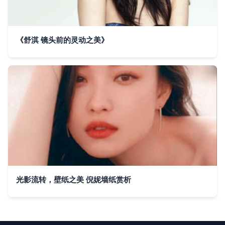
《舒淇 镜头前的灵动之美》
光影流转，壁纸之美 倪妮墙纸赏析