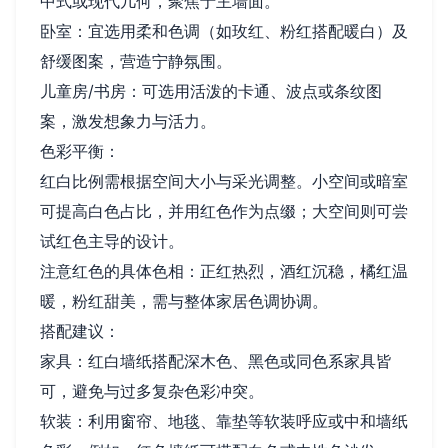
中式或现代几何，聚焦于主墙面。
卧室：宜选用柔和色调（如玫红、粉红搭配暖白）及
舒缓图案，营造宁静氛围。
儿童房/书房：可选用活泼的卡通、波点或条纹图
案，激发想象力与活力。
色彩平衡：
红白比例需根据空间大小与采光调整。小空间或暗室
可提高白色占比，并用红色作为点缀；大空间则可尝
试红色主导的设计。
注意红色的具体色相：正红热烈，酒红沉稳，橘红温
暖，粉红甜美，需与整体家居色调协调。
搭配建议：
家具：红白墙纸搭配深木色、黑色或同色系家具皆
可，避免与过多复杂色彩冲突。
软装：利用窗帘、地毯、靠垫等软装呼应或中和墙纸