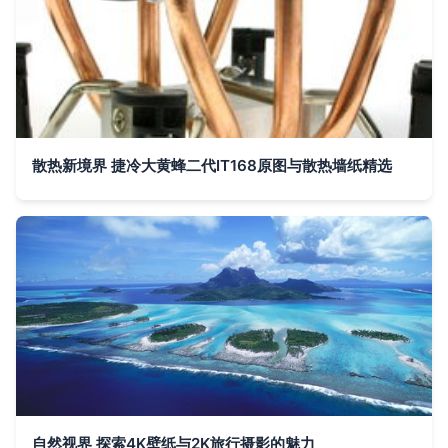
散热新境界 捷冷大黄蜂二代IT168原图与散热墙纸精选
自然视界 探索4K壁纸与2K旅行摄影的魅力