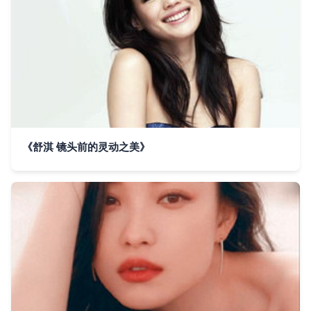
《舒淇 镜头前的灵动之美》